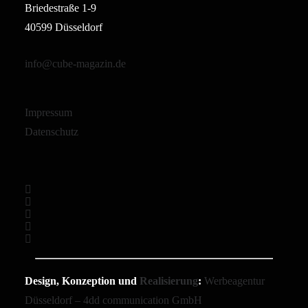
Briedestraße 1-9
40599 Düsseldorf
info@cube-magazin.de
Impressum
Datenschutz
Design, Konzeption und
Realisierung
:
Werbeagentur
Düsseldorf – 4dd communication GmbH