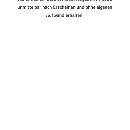
unmittelbar nach Erscheinen und ohne eigenen
Aufwand erhalten.
Dieses
CUBE METROPOL-MAGAZIN
Produkt
AUSFÜHRUNG WÄHLEN
JAHRESABO
weist
mehrere
Varianten