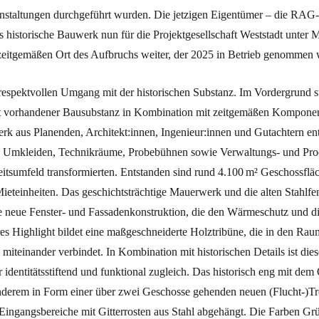
nstaltungen durchgeführt wurden. Die jetzigen Eigentümer – die RAG-
s historische Bauwerk nun für die Projektgesellschaft Weststadt unt
zeitgemäßen Ort des Aufbruchs weiter, der 2025 in Betrieb genommen
respektvollen Umgang mit der historischen Substanz. Im Vordergrund 
 vorhandener Bausubstanz in Kombination mit zeitgemäßen Komponen
erk aus Planenden, Architekt:innen, Ingenieur:innen und Gutachtern ent
, Umkleiden, Technikräume, Probebühnen sowie Verwaltungs- und Prod
eitsumfeld transformierten. Entstanden sind rund 4.100 m² Geschossfläc
Mieteinheiten. Das geschichtsträchtige Mauerwerk und die alten Stahlfe
ne neue Fenster- und Fassadenkonstruktion, die den Wärmeschutz und di
res Highlight bildet eine maßgeschneiderte Holztribüne, die in den Rau
iteinander verbindet. In Kombination mit historischen Details ist dies
r identitätsstiftend und funktional zugleich. Das historisch eng mit de
 anderem in Form einer über zwei Geschosse gehenden neuen (Flucht-)T
ingangsbereiche mit Gitterrosten aus Stahl abgehängt. Die Farben Grü