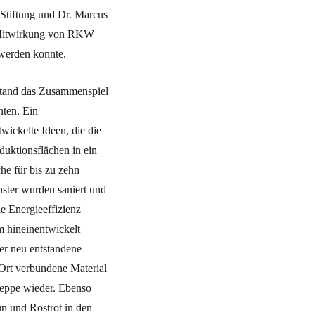
Stiftung und Dr. Marcus
er Mitwirkung von RKW
 werden konnte.
stand das Zusammenspiel
ten. Ein
wickelte Ideen, die die
uktionsflächen in ein
he für bis zu zehn
nster wurden saniert und
e Energieeffizienz
m hineinentwickelt
er neu entstandene
m Ort verbundene Material
reppe wieder. Ebenso
n und Rostrot in den