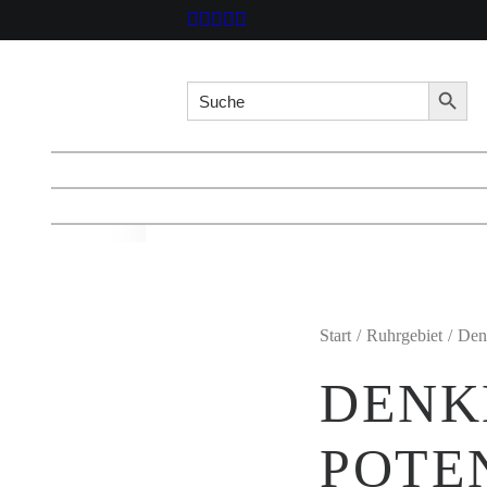
Search for:
Searc
Start
Ruhrgebiet
Denk
DENK
POTE