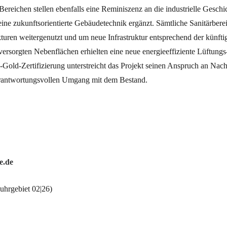
Bereichen stellen ebenfalls eine Reminiszenz an die industrielle Gesch
eine zukunftsorientierte Gebäudetechnik ergänzt. Sämtliche Sanitärbere
turen weitergenutzt und um neue Infrastruktur entsprechend der künft
versorgten Nebenflächen erhielten eine neue energieeffiziente Lüftungs
old-Zertifizierung unterstreicht das Projekt seinen Anspruch an Nachh
erantwortungsvollen Umgang mit dem Bestand.
e.de
hrgebiet 02|26)