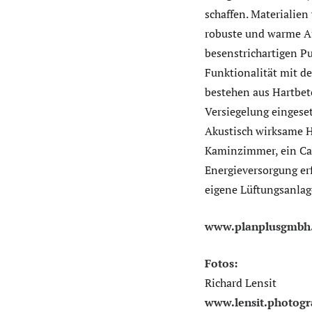
schaffen. Materialie
robuste und warme Au
besenstrichartigen P
Funktionalität mit d
bestehen aus Hartbet
Versiegelung eingeset
Akustisch wirksame H
Kaminzimmer, ein Caf
Energieversorgung er
eigene Lüftungsanlage
www.planplusgmbh
Fotos:
Richard Lensit
www.lensit.photog