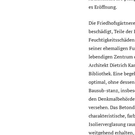
es Eröffnung.
Die Friedhofsgärtnere
beschädigt, Teile der
Feuchtigkeitsschäden
seiner ehemaligen F
lebendigen Zentrum d
Architekt Dietrich Ka
Bibliothek. Eine beg
optimal, ohne dessen
Bausub-stanz, insbes
den Denkmalbehörden
versehen. Das Betond
charakteristische, fa
Isolierverglasung ra
weitgehend erhalten,