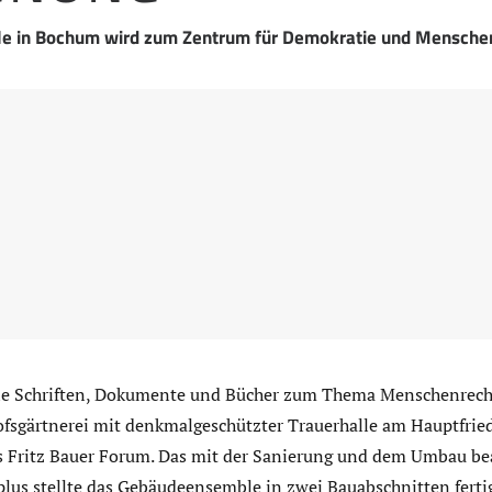
le in Bochum wird zum Zentrum für Demokratie und Mensche
die Schriften, Dokumente und Bücher zum Thema Menschenrech
ofsgärtnerei mit denkmalgeschützter Trauerhalle am Hauptfrie
es Fritz Bauer Forum. Das mit der Sanierung und dem Umbau b
lus stellte das Gebäudeensemble in zwei Bauabschnitten fertig