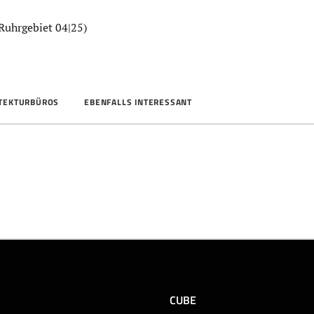
Ruhrgebiet 04|25)
ITEKTURBÜROS
EBENFALLS INTERESSANT
CUBE