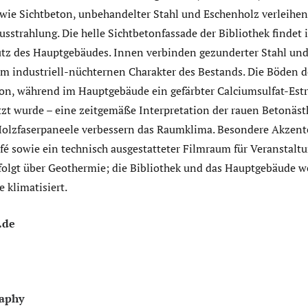
n wie Sichtbeton, unbehandelter Stahl und Eschenholz verleih
sstrahlung. Die helle Sichtbetonfassade der Bibliothek findet
utz des Hauptgebäudes. Innen verbinden gezunderter Stahl und
em industriell-nüchternen Charakter des Bestands. Die Böden d
on, während im Hauptgebäude ein gefärbter Calciumsulfat-Est
zt wurde – eine zeitgemäße Interpretation der rauen Betonästh
olzfaserpaneele verbessern das Raumklima. Besondere Akzent
é sowie ein technisch ausgestatteter Filmraum für Veranstaltu
folgt über Geothermie; die Bibliothek und das Hauptgebäude w
 klimatisiert.
.de
raphy