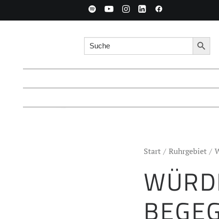
Search for:
Searc
Start
Ruhrgebiet
W
WÜRD
BEGE