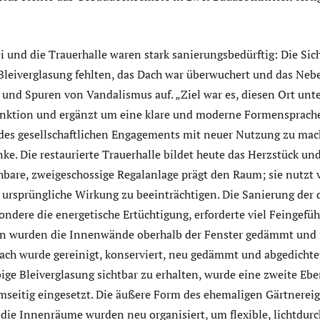
i und die Trauerhalle waren stark sanierungsbedürftig: Die Si
 Bleiverglasung fehlten, das Dach war überwuchert und das Neb
 und Spuren von Vandalismus auf. „Ziel war es, diesen Ort un
unktion und ergänzt um eine klare und moderne Formensprach
es gesellschaftlichen Engagements mit neuer Nutzung zu mach
nke. Die restaurierte Trauerhalle bildet heute das Herzstück un
ehbare, zweigeschossige Regalanlage prägt den Raum; sie nutz
 ursprüngliche Wirkung zu beeinträchtigen. Die Sanierung de
ondere die energetische Ertüchtigung, erforderte viel Feingefü
 wurden die Innenwände oberhalb der Fenster gedämmt und
ach wurde gereinigt, konserviert, neu gedämmt und abgedichte
rbige Bleiverglasung sichtbar zu erhalten, wurde eine zweite Eb
umseitig eingesetzt. Die äußere Form des ehemaligen Gärtnerei
 die Innenräume wurden neu organisiert, um flexible, lichtdur