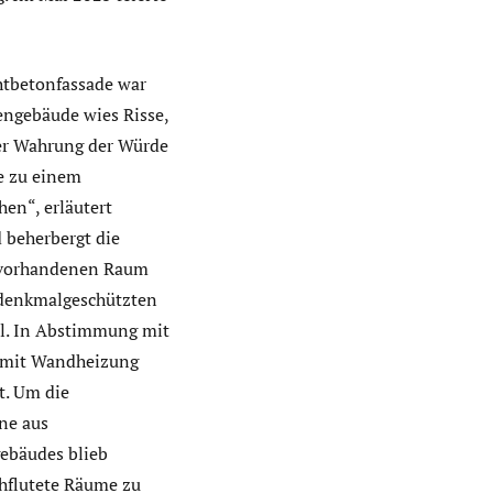
chtbetonfassade war
engebäude wies Risse,
ter Wahrung der Würde
e zu einem
en“, erläutert
d beherbergt die
t vorhandenen Raum
r denkmalgeschützten
hl. In Abstimmung mit
 mit Wandheizung
t. Um die
ene aus
gebäudes blieb
chflutete Räume zu