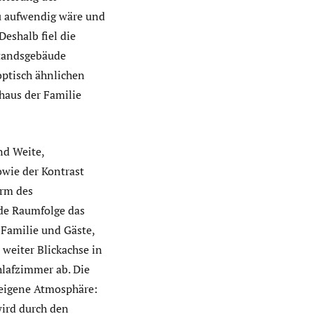
u aufwendig wäre und
eshalb fiel die
standsgebäude
optisch ähnlichen
haus der Familie
nd Weite,
owie der Kontrast
orm des
nde Raumfolge das
 Familie und Gäste,
weiter Blickachse in
hlafzimmer ab. Die
e eigene Atmosphäre:
wird durch den