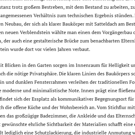
anz trotz großem Bestreben, mit dem Bestand zu arbeiten, z
 angemessenen Verhältnis zum technischen Ergebnis stünden. D
en Neubau, der sich als klarer Baukörper mit Satteldach am Be
 den neuen Verblendstein wählte man einen dem Vorgängerbau 
, der auch eine gestalterische Brücke zum benachbarten Eltern
Stein wurde dort vor vielen Jahren verbaut.
it Blicken in den Garten sorgen im Innenraum für Helligkeit u
ch die nötige Privatsphäre. Die klaren Linien des Baukörpers s
n und dunklen Fensterrahmen verleihen der traditionellen F
e moderne und minimalistische Note. Innen prägt eine fließe
indet sich der Essplatz als kommunikativer Begegnungsort für
h die offene Küche und der Wohnbereich an. Vom Stichflur mit 
en das großzügige Badezimmer, die Ankleide und das Elternsc
 gewünschte ehrliche Sichtbarkeit der Materialien schafft ein
elt lediglich eine Schutzlackierung, die industrielle Anmutung 