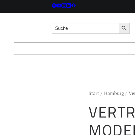
Search for:
Searc
Start
Hamburg
Ve
VERTR
MODE