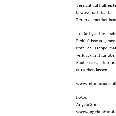
Verzicht auf Fußleis
bewusst sichtbar bel
Betonkosmetiker bear
Im Dachgeschoss befi
Bedürfnisse angepass
unter der Treppe, ma
verfügt das Haus übe
Bauherren als Interi
entstehen lassen.
www.tellmannarchit
Fotos:
Angela Simi
www.angela-simi.d