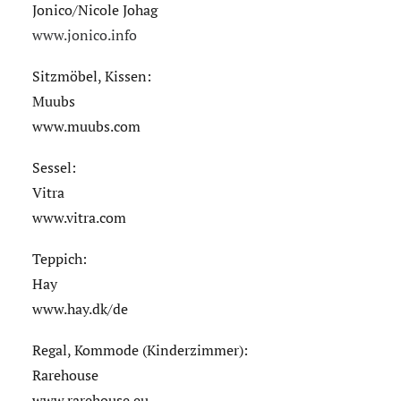
Jonico/Nicole Johag
www.jonico.info
Sitzmöbel, Kissen:
Muubs
www.muubs.com
Sessel:
Vitra
www.vitra.com
Teppich:
Hay
www.hay.dk/de
Regal, Kommode (Kinderzimmer):
Rarehouse
www.rarehouse.eu