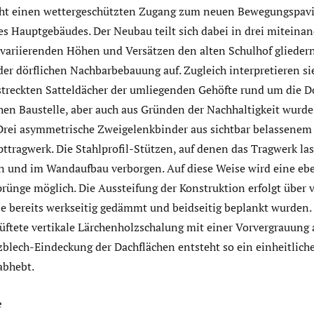
cht einen wettergeschützten Zugang zum neuen Bewegungspavi
es Hauptgebäudes. Der Neubau teilt sich dabei in drei miteina
 variierenden Höhen und Versätzen den alten Schulhof glieder
der dörflichen Nachbarbebauung auf. Zugleich interpretieren s
streck­ten Satteldächer der umliegenden Gehöfte rund um die D
hen Baustelle, aber auch aus Gründen der Nachhaltigkeit wurde
Drei asymmetrische Zweigelenkbinder aus sichtbar belassenem 
ttragwerk. Die Stahlprofil-Stützen, auf denen das Tragwerk laste
 und im Wandaufbau verborgen. Auf diese Weise wird eine eb
ünge möglich. Die Aussteifung der Konstruktion erfolgt über v
e bereits werkseitig gedämmt und beid­seitig beplankt wurden.
lüftete vertikale Lärchenholzschalung mit einer Vorvergrauung
blech-Eindeckung der Dachflächen entsteht so ein einheitliches
abhebt.
e