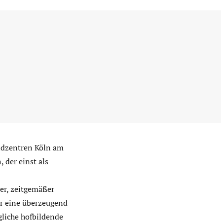
endzentren Köln am
 der einst als
er, zeitgemäßer
ür eine überzeugend
gliche hofbildende