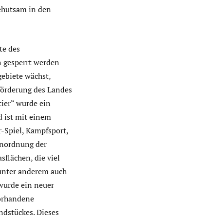
behutsam in den
te des
n gesperrt werden
gebiete wächst,
uförderung des Landes
ier“ wurde ein
d ist mit einem
r-Spiel, Kampfsport,
Anordnung der
flächen, die viel
 unter anderem auch
wurde ein neuer
vorhandene
ndstückes. Dieses