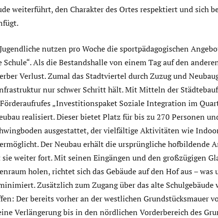
e weiterführt, den Charakter des Ortes respektiert und sich 
nfügt.
Jugendliche nutzen pro Woche die sportpädagogischen Angebo
 Schule“. Als die Bestandshalle von einem Tag auf den andere
herber Verlust. Zumal das Stadtviertel durch Zuzug und Neubau
nfrastruktur nur schwer Schritt hält. Mit Mitteln der Städteba
rderaufrufes „Investitionspaket Soziale Integration im Quart
eubau realisiert. Dieser bietet Platz für bis zu 270 Personen un
hwingboden ausgestattet, der vielfältige Aktivitäten wie Indoo
rmöglicht. Der Neubau erhält die ursprüngliche hofbildende 
sie weiter fort. Mit seinen Eingängen und den großzügigen Glas
nenraum holen, richtet sich das Gebäude auf den Hof aus – was
inimiert. Zusätzlich zum Zugang über das alte Schulgebäude 
en: Der bereits vorher an der westlichen Grundstücksmauer 
eine Verlängerung bis in den nördlichen Vorderbereich des Gru