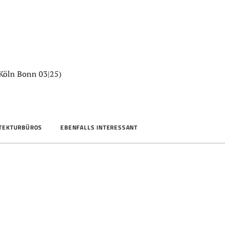
Köln Bonn 03|25)
ITEKTURBÜROS
EBENFALLS INTERESSANT