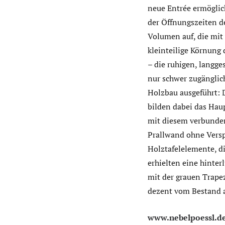
neue Entrée ermögli
der Öffnungszeiten d
Volumen auf, die mit
kleinteilige Körnung 
– die ruhigen, langge
nur schwer zugänglic
Holzbau ausgeführt: 
bilden dabei das Haup
mit diesem verbunden
Prallwand ohne Verspr
Holztafelelemente, di
erhielten eine hinter
mit der grauen Trapez
dezent vom Bestand 
www.nebelpoessl.d