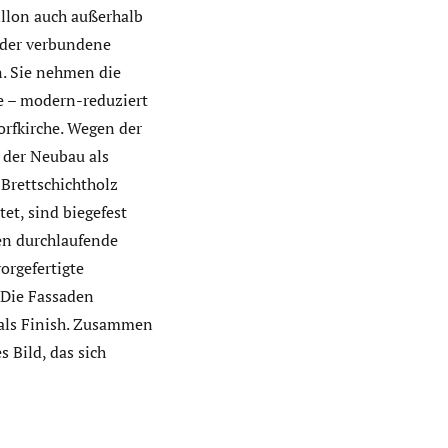
llon auch außerhalb
nder verbundene
n. Sie nehmen die
ie – modern-reduziert
orfkirche. Wegen der
 der Neubau als
Brettschichtholz
t, sind biege­fest
en durchlaufende
orgefertigte
 Die Fassaden
 als Finish. Zusammen
 Bild, das sich