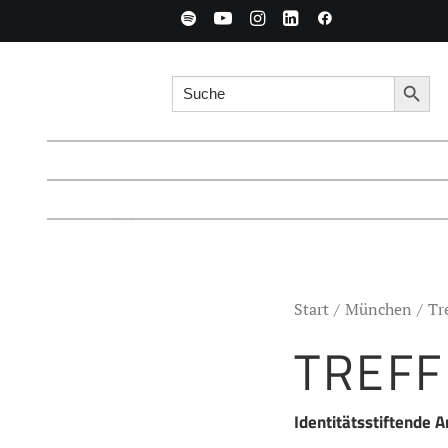
Search for:
Searc
Start
München
Tr
TREFF
Identitätsstiftende A