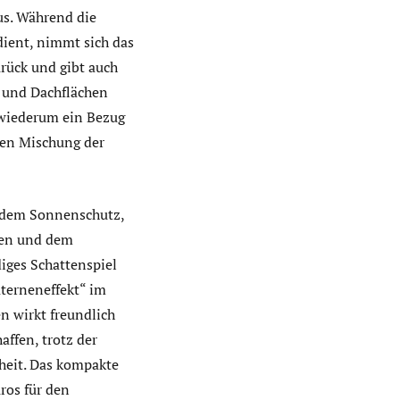
us. Während die
dient, nimmt sich das
rück und gibt auch
- und Dachflächen
t wiederum ein Bezug
nten Mischung der
n dem Sonnenschutz,
gen und dem
diges Schattenspiel
aterneneffekt“ im
n wirkt freundlich
ffen, trotz der
heit. Das kompakte
ros für den