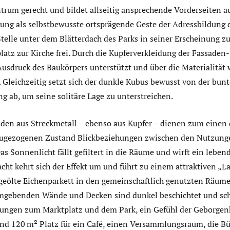
ntrum gerecht und bildet allseitig ansprechende Vorderseiten a
ung als selbstbewusste ortsprägende Geste der Adressbildung 
telle unter dem Blätterdach des Parks in seiner Erscheinung zu
atz zur Kirche frei. Durch die Kupferverkleidung der Fassaden
 Ausdruck des Baukörpers unterstützt und über die Materialitä
t. Gleichzeitig setzt sich der dunkle Kubus bewusst von der bu
ab, um seine solitäre Lage zu unterstreichen.
läden aus Streckmetall – ebenso aus Kupfer – dienen zum eine
 zugezogenen Zustand Blickbeziehungen zwischen den Nutzun
s Sonnenlicht fällt gefiltert in die Räume und wirft ein leben
cht kehrt sich der Effekt um und führt zu einem attraktiven „L
geölte Eichenparkett in den gemeinschaftlich genutzten Räume
mgebenden Wände und Decken sind dunkel beschichtet und scha
ungen zum Marktplatz und dem Park, ein Gefühl der Geborgen
und 120 m² Platz für ein Café, einen Versammlungsraum, die Bü