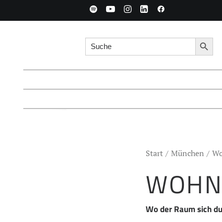
Search for:
Searc
Start
München
Wo
WOHN
Wo der Raum sich dur