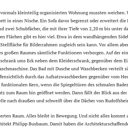
vormals kleinteilig organisierten Wohnung mussten weichen.
Bett in einer Nische. Ein Sofa davor begrenzt oder erweitert die
d zwei Schubfächer, die mit ihrer Tiefe von 2,20 m bis unter da
ten Flächen gibt es hier viel. Etwa in dem wandhängenden Side
Stellfläche für Bilderrahmen zugleich sein kann. Vor allem aber
des großen Raumes sämtliche Funktionen verborgen. Auf der ein
lschrank ums Eck neben dem Kleiderschrank, gegenüber dem Ei
schmaschine. Das Bad mit Dusche und Waschbecken verteilt s
ffensichtlich durch das Aufsatzwaschbecken gegenüber vom Her
 funktionalen Kern, wenn die Spiegeltüren des schmalen Bad
utz zum Raum hin geöffnet werden. Dann fällt der Blick aus de
lle nach draußen und schweift über die Dächer von Rudolfshe
ierten Raum. Alles bleibt in Bewegung. Und nicht alles kommt 
rchitekt Philipp Buxbaum. Damit haben die Architekturschaffen