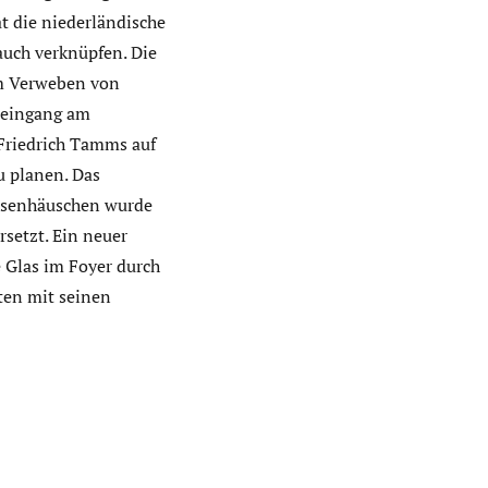
 die niederländische
auch verknüpfen. Die
em Verweben von
teingang am
 Friedrich Tamms auf
u planen. Das
assenhäuschen wurde
setzt. Ein neuer
 Glas im Foyer durch
rten mit seinen