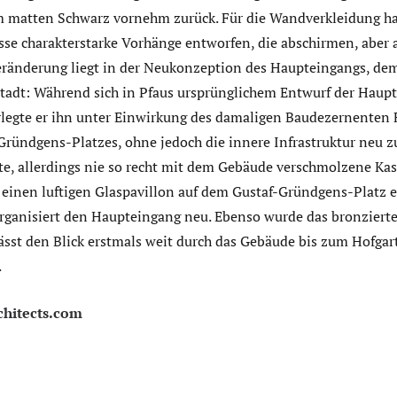
 matten Schwarz vornehm zurück. Für die Wandverkleidung hat
sse charakterstarke Vorhänge entworfen, die abschirmen, aber 
Veränderung liegt in der Neukonzeption des Haupteingangs, d
tadt: Während sich in Pfaus ursprünglichem Entwurf der Haup
rlegte er ihn unter Einwirkung des damaligen Baudezernenten
Gründgens-Platzes, ohne jedoch die innere Infrastruktur neu z
te, allerdings nie so recht mit dem Gebäude verschmolzene K
 einen luftigen Glaspavillon auf dem Gustaf-Gründgens-Platz er
rganisiert den Haupteingang neu. Ebenso wurde das bronzierte
lässt den Blick erstmals weit durch das Gebäude bis zum Hofga
.
hitects.com