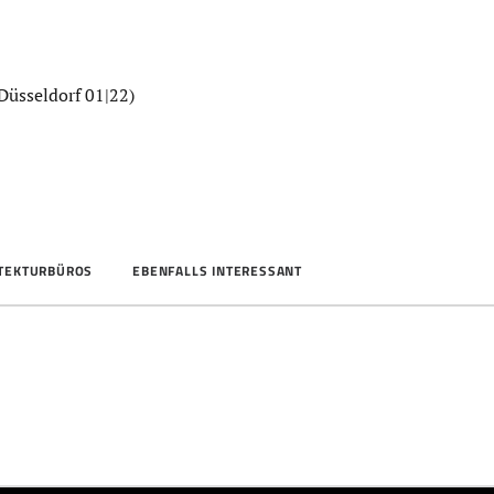
Düsseldorf 01|22)
ITEKTURBÜROS
EBENFALLS INTERESSANT