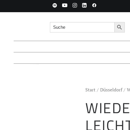
Search for:
Searc
Start
Düsseldorf
W
WIED
LEICH