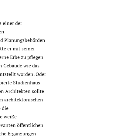
 einer der
en
und Planungsbehörden
tte er mit seiner
erne Erbe zu pflegen
en Gebäude wie das
ntstellt worden. Oder
pierte Studienhaus
n Architekten sollte
em architektonischen
 die
he weiße
evanten öffentlichen
sche Ergänzungen