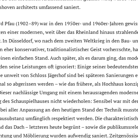
nhoven architects umfassend saniert.
rd Pfau (1902–89) war in den 1950er- und 1960er-Jahren gewiss
en einer modernen, weit über das Rheinland hinaus strahlend
r. In Düsseldorf, wo nach dem zweiten Weltkrieg in den Bau- 
 eher konservativer, traditionalistischer Geist vorherrschte, ha
nen einfachen Stand. Auch später, als es darum ging, das mod
den seine Leistungen oft ignoriert: Einige seiner bedeutendst
e unweit von Schloss Jägerhof sind bei späteren Sanierungen e
mal so abgerissen werden – wie das frühere, als Hochhaus konzi
Dieser nachlässige Umgang mit einem herausragenden moderne
ng des Schauspielhauses nicht wiederholen: Sensibel war mit d
ei aller Anpassung an den heutigen Stand der Technik musste
usubstanz umfänglich respektiert werden. Die charakteristisc
 das Dach – letzteres heute begrünt – sowie die publikumsrel
htung und Möblierung wurden aufwendig saniert. Zeitgenössi