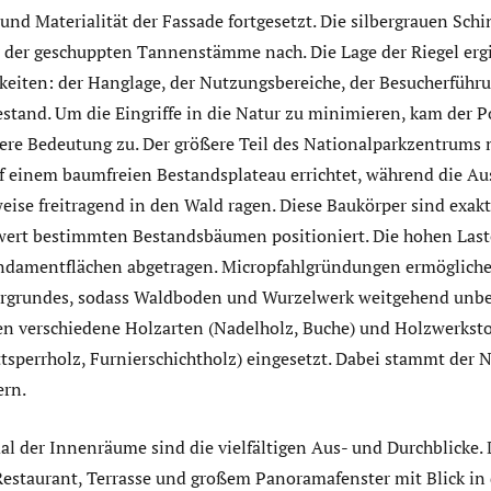
und Materialität der Fassade fortgesetzt. Die silbergrauen Schi
r der geschuppten Tannenstämme nach. Die Lage der Riegel ergi
gkeiten: der Hanglage, der Nutzungsbereiche, der Besucherfüh
and. Um die Eingriffe in die Natur zu minimieren, kam der P
re Bedeutung zu. Der größere Teil des Nationalparkzentrums 
f einem baumfreien Bestandsplateau errichtet, während die Au
eise freitragend in den Wald ragen. Diese Baukörper sind exak
wert bestimmten Bestandsbäumen positioniert. Die hohen Las
undamentflächen abgetragen. Micropfahlgründungen ermöglich
rgrundes, sodass Waldboden und Wurzelwerk weitgehend unber
 verschiedene Holzarten (Nadelholz, Buche) und Holzwerkstof
ttsperrholz, Furnierschichtholz) eingesetzt. Dabei stammt der 
ern.
l der Innenräume sind die vielfältigen Aus- und Durchblicke
 Restaurant, Terrasse und großem Panoramafenster mit Blick in