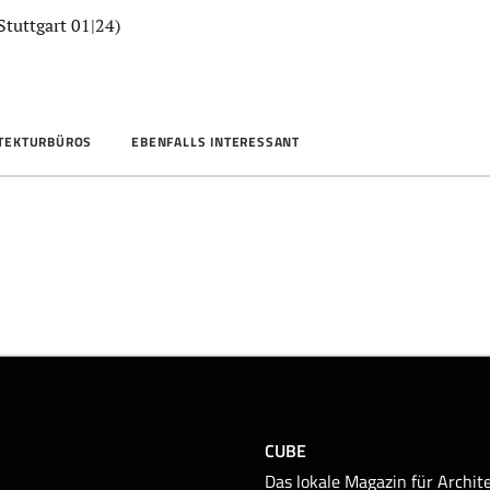
tuttgart 01|24)
ITEKTURBÜROS
EBENFALLS INTERESSANT
CUBE
Das lokale Magazin für Archite