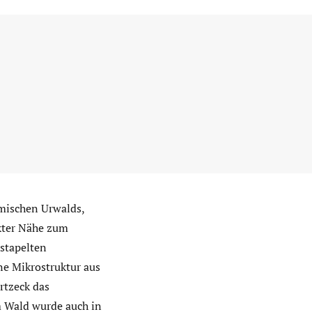
imischen Urwalds,
ekter Nähe zum
stapelten
e Mikrostruktur aus
rtzeck das
m Wald wurde auch in