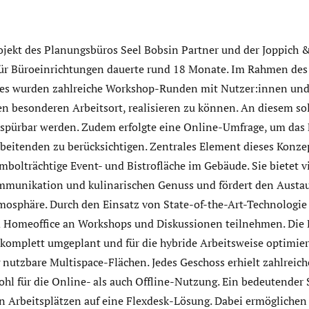
jekt des Planungsbüros Seel Bobsin Partner und der Joppich &
für Büroeinrichtungen dauerte rund 18 Monate. Im Rahmen des
es wurden zahlreiche Workshop-Runden mit Nutzer:innen un
n besonderen Arbeitsort, realisieren zu können. An diesem sol
spürbar werden. Zudem erfolgte eine Online-Umfrage, um das 
beitenden zu berücksichtigen. Zentrales Element dieses Konzep
mbolträchtige Event- und Bistrofläche im Gebäude. Sie bietet vi
mmunikation und kulinarischen Genuss und fördert den Austau
osphäre. Durch den Einsatz von State-of-the-Art-Technologi
 Homeoffice an Workshops und Diskussionen teilnehmen. Die 
komplett umgeplant und für die hybride Arbeitsweise optimier
ig nutzbare Multispace-Flächen. Jedes Geschoss erhielt zahlreic
l für die Online- als auch Offline-Nutzung. Ein bedeutender S
n Arbeitsplätzen auf eine Flexdesk-Lösung. Dabei ermögliche