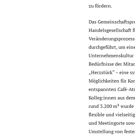
zu fördern.
Das Gemeinschaftspro
Handelsgesellschaft 
Veränderungsprozess
durchgeführt, um eine
Unternehmenskultur 
Bedürfnisse der Mitar
„Herzstück“ – eine sy
Möglichkeiten für Ko
entspannten Café-Atm
Kolleg:innen aus dem
rund 3.200 m² wurde 
flexible und vielseit
und Meetingorte sowoh
Umstellung von feste