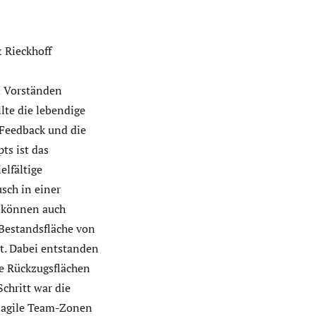
 Rieckhoff
d Vorständen
lte die lebendige
Feedback und die
ts ist das
elfältige
sch in einer
e können auch
Bestandsfläche von
t. Dabei entstanden
he Rückzugsflächen
chritt war die
n agile Team-Zonen