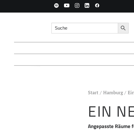
Search for:
Searc
Start
Hamburg
Ei
EIN N
Angepasste Räume fü