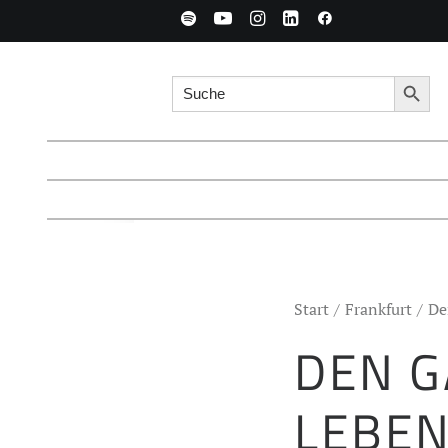
Search for:
Searc
Start
Frankfurt
De
DEN G
LEBE