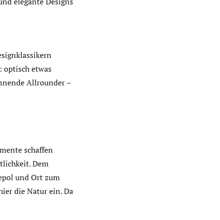
und elegante Designs
esignklassikern
e: optisch etwas
annende Allrounder –
emente schaffen
lichkeit. Dem
hepol und Ort zum
ier die Natur ein. Da