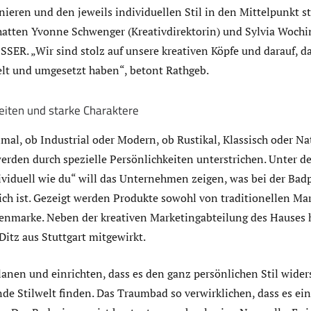
ieren und den jeweils individuellen Stil in den Mittelpunkt st
tten Yvonne Schwenger (Kreativdirektorin) und Sylvia Wochi
ISSER. „Wir sind stolz auf unsere kreativen Köpfe und darauf, da
lt und umgesetzt haben“, betont Rathgeb.
keiten und starke Charaktere
al, ob Industrial oder Modern, ob Rustikal, Klassisch oder Nat
werden durch spezielle Persönlichkeiten unterstrichen. Unter 
dividuell wie du“ will das Unternehmen zeigen, was bei der Ba
ich ist. Gezeigt werden Produkte sowohl von traditionellen Mar
enmarke. Neben der kreativen Marketingabteilung des Hauses 
itz aus Stuttgart mitgewirkt.
nen und einrichten, dass es den ganz persönlichen Stil widers
de Stilwelt finden. Das Traumbad so verwirklichen, dass es ei