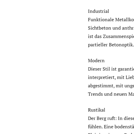
Industrial
Funktionale Metallkon
Sichtbeton und anthra
ist das Zusammenspie
partieller Betonoptik
Modern
Dieser Stil ist garant
interpretiert, mit Li
abgestimmt, mit ung
Trends und neuen Mat
Rustikal
Der Berg ruft: In di
fühlen. Eine bodenst