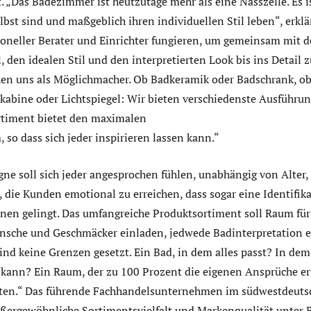
. „Das Badezimmer ist heutzutage mehr als eine Nasszelle. Es 
bst sind und maßgeblich ihren individuellen Stil leben“, erkl
ssioneller Berater und Einrichter fungieren, um gemeinsam mi
 den idealen Stil und den interpretierten Look bis ins Detail zu
hen uns als Möglichmacher. Ob Badkeramik oder Badschrank, o
hkabine oder Lichtspiegel: Wir bieten verschiedenste Ausführu
rtiment bietet den maximalen
 so dass sich jeder inspirieren lassen kann.“
e soll sich jeder angesprochen fühlen, unabhängig von Alter,
, die Kunden emotional zu erreichen, dass sogar eine Identifik
nen gelingt. Das umfangreiche Produktsortiment soll Raum für 
nsche und Geschmäcker einladen, jedwede Badinterpretation e
nd keine Grenzen gesetzt. Ein Bad, in dem alles passt? In dem
n kann? Ein Raum, der zu 100 Prozent die eigenen Ansprüche er
isten.“ Das führende Fachhandelsunternehmen im südwestdeut
ßergewöhnliche Sortimentsvielfalt und Markenqualität unter B