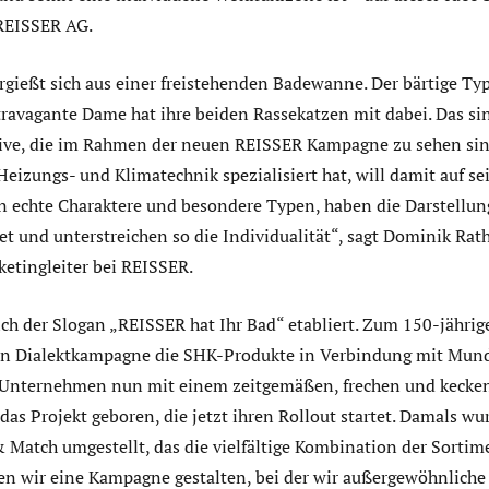
REISSER AG.
rgießt sich aus einer freistehenden Badewanne. Der bärtige Typ 
travagante Dame hat ihre beiden Rassekatzen mit dabei. Das sin
ve, die im Rahmen der neuen REISSER Kampagne zu sehen sind
, Heizungs- und Klimatechnik spezialisiert hat, will damit auf 
en echte Charaktere und besondere Typen, haben die Darstellu
et und unterstreichen so die Individualität“, sagt Dominik Rat
ketingleiter bei REISSER.
sich der Slogan „REISSER hat Ihr Bad“ etabliert. Zum 150-jähr
en Dialektkampagne die SHK-Produkte in Verbindung mit Mund
as Unternehmen nun mit einem zeitgemäßen, frechen und kecken
das Projekt geboren, die jetzt ihren Rollout startet. Damals w
 Match umgestellt, das die vielfältige Kombination der Sortim
en wir eine Kampagne gestalten, bei der wir außergewöhnliche