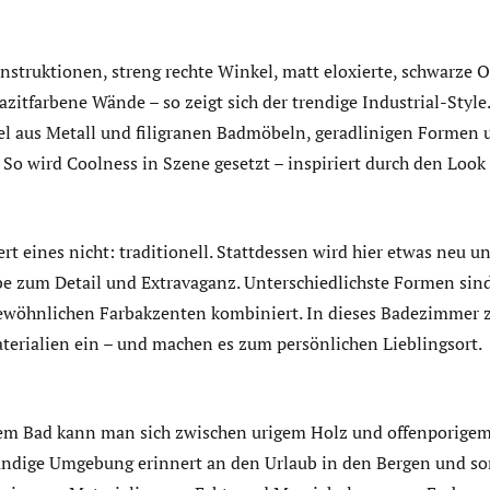
struktionen, streng rechte Winkel, matt eloxierte, schwarze O
zitfarbene Wände – so zeigt sich der trendige Industrial-Style
l aus Metall und filigranen Badmöbeln, geradlinigen Formen 
. So wird Coolness in Szene gesetzt – inspiriert durch den Look 
iert eines nicht: traditionell. Stattdessen wird hier etwas neu u
ebe zum Detail und Extravaganz. Unterschiedlichste Formen sin
ewöhnlichen Farbakzenten kombiniert. In dieses Badezimmer 
erialien ein – und machen es zum persönlichen Lieblingsort.
esem Bad kann man sich zwischen urigem Holz und offenporige
ändige Umgebung erinnert an den Urlaub in den Bergen und sor