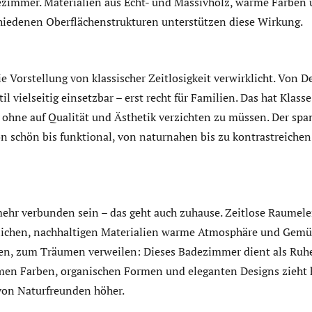
ezimmer. Materialien aus Echt- und Massivholz, warme Farben 
hiedenen Oberflächenstrukturen unterstützen diese Wirkung.
e Vorstellung von klassischer Zeitlosigkeit verwirklicht. Von D
Stil vielseitig einsetzbar – erst recht für Familien. Das hat Klass
, ohne auf Qualität und Ästhetik verzichten zu müssen. Der sp
on schön bis funktional, von naturnahen bis zu kontrastreichen
mehr verbunden sein – das geht auch zuhause. Zeitlose Raumel
ichen, nachhaltigen Materialien warme Atmosphäre und Gemüt
ehen, zum Träumen verweilen: Dieses Badezimmer dient als Ru
men Farben, organischen Formen und eleganten Designs zieht h
von Naturfreunden höher.