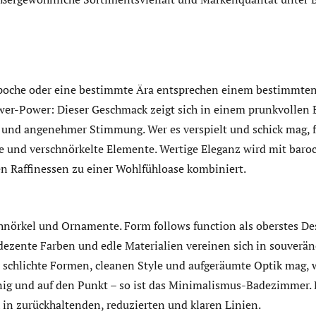
Epoche oder eine bestimmte Ära entsprechen einem bestimmten
ower-Power: Dieser Geschmack zeigt sich in einem prunkvolle
und angenehmer Stimmung. Wer es verspielt und schick mag, f
rte und verschnörkelte Elemente. Wertige Eleganz wird mit bar
en Raffinessen zu einer Wohlfühloase kombiniert.
chnörkel und Ornamente. Form follows function als oberstes De
dezente Farben und edle Materialien vereinen sich in souverä
 schlichte Formen, cleanen Style und aufgeräumte Optik mag, w
linig und auf den Punkt – so ist das Minimalismus-Badezimmer.
h in zurückhaltenden, reduzierten und klaren Linien.