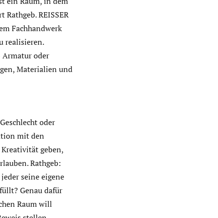
ist ein Raum, in dem
ärt Rathgeb. REISSER
t dem Fachhandwerk
 realisieren.
b Armatur oder
ngen, Materialien und
 Geschlecht oder
ation mit den
Kreativität geben,
rlauben. Rathgeb:
 jeder seine eigene
füllt? Genau dafür
schen Raum will
eweis stellen.