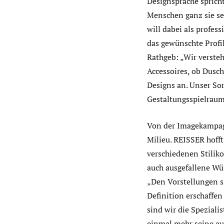
Designsprache spricht
Menschen ganz sie sel
will dabei als profe
das gewünschte Profil,
Rathgeb: „Wir verste
Accessoires, ob Dusc
Designs an. Unser So
Gestaltungsspielraum,
Von der Imagekampagn
Milieu. REISSER hofft
verschiedenen Stiliko
auch ausgefallene Wü
„Den Vorstellungen si
Definition erschaffe
sind wir die Spezial
einmal mehr seine au