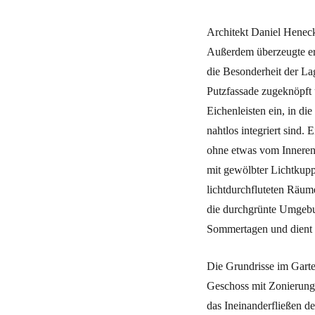
Architekt Daniel Henec
Außerdem überzeugte er 
die Besonderheit der Lag
Putzfassade zugeknöpft
Eichenleisten ein, in d
nahtlos integriert sind. 
ohne etwas vom Inneren
mit gewölbter Lichtkupp
lichtdurchfluteten Räume
die durchgrünte Umgebu
Sommertagen und dient z
Die Grundrisse im Garte
Geschoss mit Zonierunge
das Ineinanderfließen d