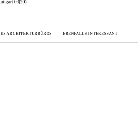
ttgart 03|20)
DES ARCHITEKTURBÜROS
EBENFALLS INTERESSANT