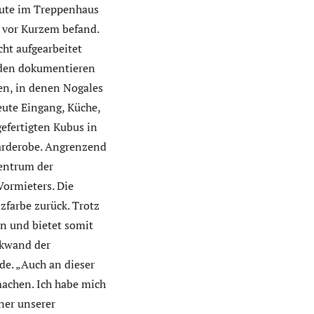
eute im Treppenhaus
 vor Kurzem befand.
ht aufgearbeitet
nden dokumentieren
en, in denen Nogales
heute Eingang, Küche,
gefertigten Kubus in
Garderobe. Angrenzend
Zentrum der
Vormieters. Die
zfarbe zurück. Trotz
rn und bietet somit
ückwand der
de. „Auch an dieser
machen. Ich habe mich
ner unserer