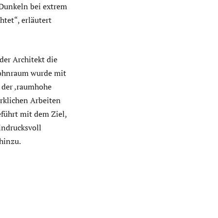
m Dunkeln bei extrem
tet“, erläutert
der Architekt die
Wohnraum wurde mit
h der ‚raumhohe
rklichen Arbeiten
führt mit dem Ziel,
indrucksvoll
hinzu.