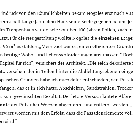
 Eindruck von den Räumlichkeiten bekam Nogales erst nach Ausz
einschaft lange Jahre dem Haus seine Seele gegeben haben. Je 
 Treppenhaus wurde, wie vor über 100 Jahren üblich, auch i
zt. Für die Neugestaltung wollte Nogales die einzelnen Etagen
95 m² ausbilden. „Mein Ziel war es, einen effizienten Grundri
n heutige Wohn- und Lebensanforderungen anzupassen.“ Doch 
Kapitel für sich“, versichert der Architekt. „Die reich dekoriert
tz versehen, der in Teilen hinter die Abdichtungsebenen einge
ptischen Gründen habe ich mich dafür entschieden, den Putz 
fangen, das es in sich hatte. Abschleifen, Sandstrahlen, Trocken
ht zum gewünschten Resultat. Der letzte Versuch lautete Abbren
konnte der Putz über Wochen abgebrannt und entfernt werden. „
erviert worden mit dem Erfolg, dass die Fassadenelemente völl
n sind.“