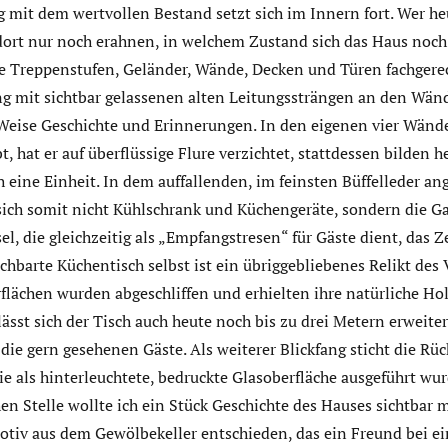
mit dem wertvollen Bestand setzt sich im Innern fort. Wer h
 dort nur noch erahnen, in welchem Zustand sich das Haus noch
se Treppenstufen, Geländer, Wände, Decken und Türen fachgerec
g mit sichtbar gelassenen alten Leitungssträngen an den Wä
e Weise Geschichte und Erinnerungen. In den eigenen vier Wänd
t, hat er auf überflüssige Flure verzichtet, stattdessen bilden 
eine Einheit. In dem auffallenden, im feinsten Büffelleder an
sich somit nicht Kühlschrank und Küchengeräte, sondern die 
el, die gleichzeitig als „Empfangstresen“ für Gäste dient, das 
barte Küchentisch selbst ist ein übriggebliebenes Relikt des 
lächen wurden abgeschliffen und erhielten ihre natürliche Hol
ässt sich der Tisch auch heute noch bis zu drei Metern erweite
 die gern gesehenen Gäste. Als weiterer Blickfang sticht die R
ie als hinterleuchtete, bedruckte Glasoberfläche ausgeführt wur
n Stelle wollte ich ein Stück Geschichte des Hauses sichtbar 
Motiv aus dem Gewölbekeller entschieden, das ein Freund bei ei