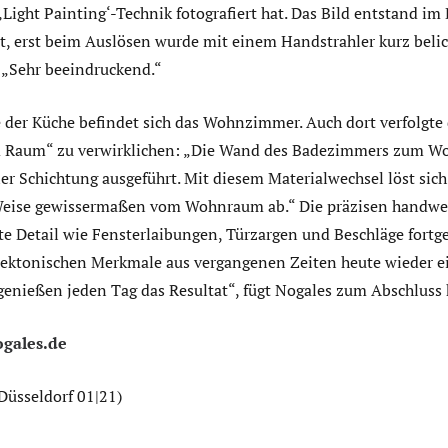
‚Light Painting‘-Technik fotografiert hat. Das Bild entstand i
t, erst beim Auslösen wurde mit einem Handstrahler kurz belich
 „Sehr beeindruckend.“
 der Küche befindet sich das Wohnzimmer. Auch dort verfolgte 
m Raum“ zu verwirklichen: „Die Wand des Badezimmers zum 
ler Schichtung ausgeführt. Mit diesem Materialwechsel löst sic
 Weise gewissermaßen vom Wohnraum ab.“ Die präzisen handwe
te Detail wie Fensterlaibungen, Türzargen und Beschläge fortge
tektonischen Merkmale aus vergangenen Zeiten heute wieder e
genießen jeden Tag das Resultat“, fügt Nogales zum Abschluss 
gales.de
Düsseldorf 01|21)