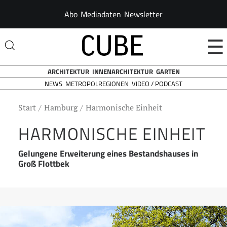
Abo
Mediadaten
Newsletter
☰
ARCHITEKTUR
INNENARCHITEKTUR
GARTEN
NEWS
VIDEO / PODCAST
METROPOLREGIONEN
Start
Hamburg
Harmonische Einheit
HARMONISCHE EINHEIT
Gelungene Erweiterung eines Bestandshauses in
Groß Flottbek