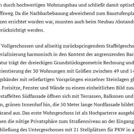
n durch hochwertigen Wohnungsbau und schließt damit optisc
ffsweg. Da die Nachbarbebauung abweichend zum Baustufenpl
en errichtet worden war, mussten auch beim Neubau Abstands
rücksichtigt werden.
Vollgeschossen und allseitig zurückspringendem Staffelgeschos
rialisierung harmonisch in den Kontext der angrenzenden Back
batur trägt der dreieckigen Grundstücksgeometrie Rechnung und
rientierung der 30 Wohnungen mit Größen zwischen 49 und 1
gsbänder mit reliefartigen Vorsprüngen einzelner Steinlagen g
n Freisitze, Fenster und Wände zu einem einheitlichen Bild zu
taffelten Südfassade öffnen sich mit Terrassen, Balkonen un
en, grünen Innenhof hin, die 50 Meter lange Nordfassade bildet
rand aus. Das erste Wohngeschoss ist als Hochparterre ausgebi
nen die nötige Privatsphäre zum Straßenniveau an der Eingangs
hließung des Untergeschosses mit 21 Stellplätzen für PKW in