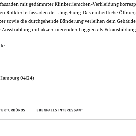
hfassaden mit gedämmter Klinkerriemchen-Verkleidung korresp
en Rotklinkerfassaden der Umgebung. Das einheitliche Öffnun
ter sowie die durchgehende Bänderung verleihen dem Gebäud
Ausstrahlung mit akzentuierenden Loggien als Eckausbildung
de
 Hamburg 04|24)
ITEKTURBÜROS
EBENFALLS INTERESSANT