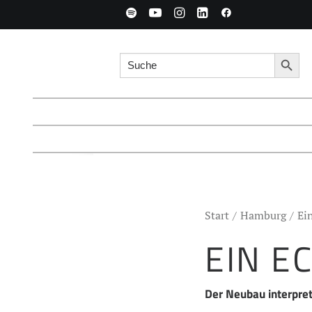
Search for:
Searc
Start
Hamburg
Ei
EIN E
Der Neubau interpreti