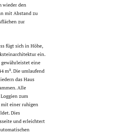
h wieder den
an mit Abstand zu
flächen zur
s fügt sich in Höhe,
steinarchitektur ein.
 gewährleistet eine
44 m². Die umlaufend
liedern das Haus
sammen. Alle
d Loggien zum
 mit einer ruhigen
ldet. Dies
seite und erleichtert
 automatischen