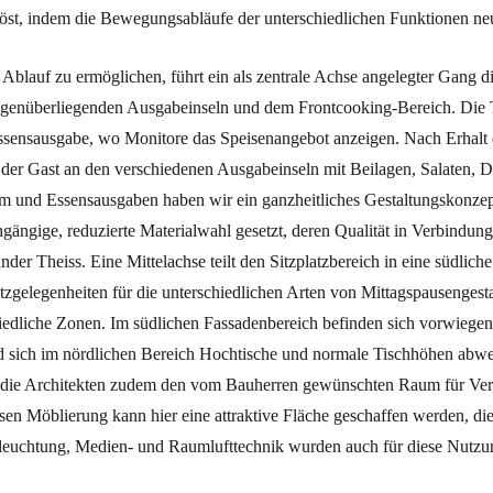
öst, indem die Bewegungsabläufe der unterschiedlichen Funktionen neu
Ablauf zu ermöglichen, führt ein als zentrale Achse angelegter Gang 
genüberliegenden Ausgabeinseln und dem Front­cooking-Bereich. Die T
ssensausgabe, wo Monitore das Speisenangebot anzeigen. Nach Erhalt 
 der Gast an den verschiedenen Ausgabeinseln mit Beilagen, Salaten, De
m und Essensausgaben haben wir ein ganzheitliches Gestaltungskonzep
gängige, reduzierte Materialwahl gesetzt, deren Qualität in Verbindun
ander Theiss. Eine Mittelachse teilt den Sitzplatzbereich in eine südlich
itzgelegenheiten für die unterschiedlichen Arten von Mittagspausengest
hiedliche Zonen. Im südlichen Fassadenbereich befinden sich vorwiegen
 sich im nördlichen Bereich Hochtische und normale Tischhöhen abwe
n die Architekten zudem den vom Bauherren gewünschten Raum für Vera
sen Möblierung kann hier eine attraktive Fläche geschaffen werden, d
Beleuchtung, Medien- und Raumlufttechnik wurden auch für diese Nutzu