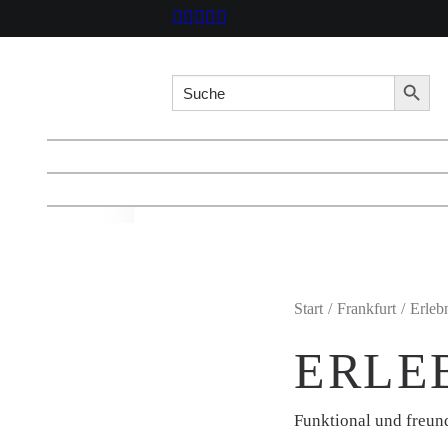
Search for:
Searc
Start
Frankfurt
Erleb
ERLE
Funktional und freun