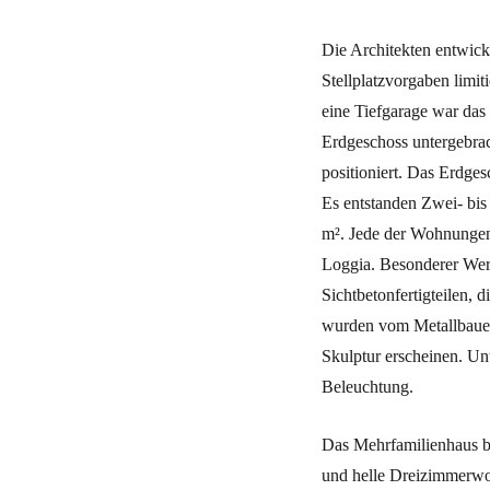
Die Architekten entwick
Stellplatzvorgaben limit
eine Tiefgarage war das
Erdgeschoss untergebra
positioniert. Das Erdge
Es entstanden Zwei- bi
m². Jede der Wohnungen 
Loggia. Besonderer Wert
Sichtbetonfertigteilen, 
wurden vom Metallbauer,
Skulptur erscheinen. Unt
Beleuchtung.
Das Mehrfamilienhaus be
und helle Dreizimmerwoh