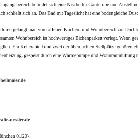
Eingangsbereich befindet sich eine Nische für Garderobe und Abstellmö
 schließt sich an. Das Bad mit Tageslicht hat eine bodengleiche Dus
ertüren gelangt man vom offenen Küchen- und Wohnbereich zur Dachte
samten Wohnbereich ist hochwertiges Eichenparkett verlegt. Wenn gew
ich. Ein Kellerabteil und zwei der überdachten Stellplätze gehören e
denheizung, gespeist durch eine Wärmepumpe und Wohnraumlüftung m
eilmaier.de
fie-nessler.de
ünchen 01|23)