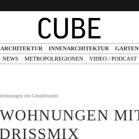
h Button
ARCHITEKTUR
INNENARCHITEKTUR
GARTEN
NEWS
METROPOLREGIONEN
VIDEO / PODCAST
Wohnungen mit Grundrissmix
 WOHNUNGEN MI
DRISSMIX