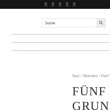
Search for:
Searc
Start
München
Fünf 
FÜNF
GRUN