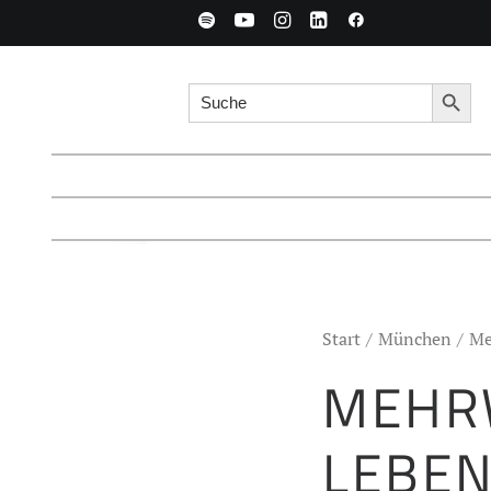
Search for:
Searc
Start
München
Me
MEHR
LEBEN