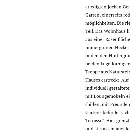
erledigten Jochen Ge
Garten, einerseits re
möglichkeiten. Die ri
Teil. Das Wohnhaus li
aus einer Rasenfläche
immergrünen Hecke al
bilden den Hintergrun
beiden kugelförmigen
Treppe aus Naturstein
Hauses erstreckt. Auf
individuell gestaltet
mit Loungemöbeln ein
chillen, mit Freunden
Gartens befindet sich
Terrasse“. Hier grenz
und Terrassen angeleg