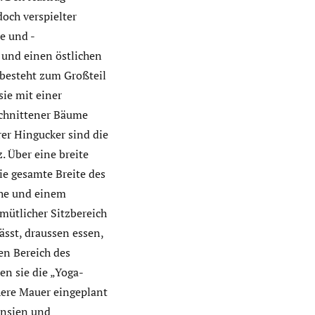
och verspielter
te und -
n und einen östlichen
 besteht zum Großteil
sie mit einer
schnittener Bäume
rer Hingucker sind die
. Über eine breite
ie gesamte Breite des
che und einem
emütlicher Sitzbereich
sst, draussen essen,
en Bereich des
en sie die „Yoga-
öhere Mauer eingeplant
ensien und