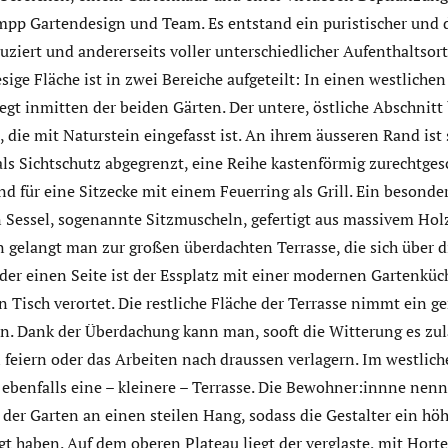
mpp Gartendesign und Team. Es entstand ein puristischer und d
duziert und andererseits voller unterschiedlicher Aufenthaltsor
esige Fläche ist in zwei Bereiche aufgeteilt: In einen westliche
egt inmitten der beiden Gärten. Der untere, östliche Abschnitt
, die mit Naturstein eingefasst ist. An ihrem äusseren Rand ist 
s Sichtschutz abgegrenzt, eine Reihe kastenförmig zurechtge
d für eine Sitzecke mit einem Feuerring als Grill. Ein besonde
 Sessel, sogenannte Sitzmuscheln, gefertigt aus massivem Holz
 gelangt man zur großen überdachten Terrasse, die sich über d
 der einen Seite ist der Essplatz mit einer modernen Gartenkü
en Tisch verortet. Die restliche Fläche der Terrasse nimmt ein g
. Dank der Überdachung kann man, sooft die Witterung es zulä
 feiern oder das Arbeiten nach draussen verlagern. Im westlich
 ebenfalls eine – kleinere – Terrasse. Die Bewohner:innne nenn
t der Garten an einen steilen Hang, sodass die Gestalter ein h
t haben. Auf dem oberen Plateau liegt der verglaste, mit Hort