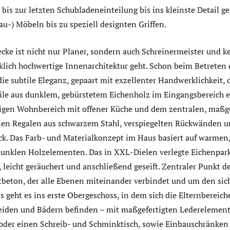
s zur letzten Schubladeneinteilung bis ins kleinste Detail ge
u-) Möbeln bis zu speziell designten Griffen.
cke ist nicht nur Planer, sondern auch Schreinermeister und ke
ich hochwertige Innenarchitektur geht. Schon beim Betreten
e subtile Eleganz, gepaart mit exzellenter Handwerklichkeit, 
le aus dunklem, gebürstetem Eichenholz im Eingangsbereich er
igen Wohnbereich mit offener Küche und dem zentralen, maßg
enen Regalen aus schwarzem Stahl, verspiegelten Rückwänden un
ck. Das Farb- und Materialkonzept im Haus basiert auf warmen
unklen Holzelementen. Das in XXL-Dielen verlegte Eichenpark
 leicht geräuchert und anschließend geseift. Zentraler Punkt de
tbeton, der alle Ebenen miteinander verbindet und um den si
us geht es ins erste Obergeschoss, in dem sich die Elternbereich
iden und Bädern befinden – mit maßgefertigten Lederelemente
s oder einen Schreib- und Schminktisch, sowie Einbauschränke