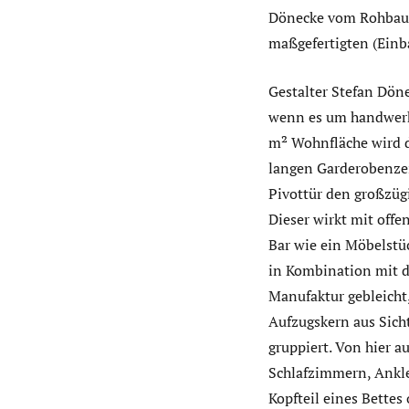
Dönecke vom Rohbau bi
maßgefertigten (Einba
Gestalter Stefan Döne
wenn es um handwerkl
m² Wohnfläche wird di
langen Garderobenzei
Pivottür den großzüg
Dieser wirkt mit off
Bar wie ein Möbelstü
in Kombination mit d
Manufaktur gebleicht,
Aufzugskern aus Sich
gruppiert. Von hier a
Schlafzimmern, Ankle
Kopfteil eines Bette