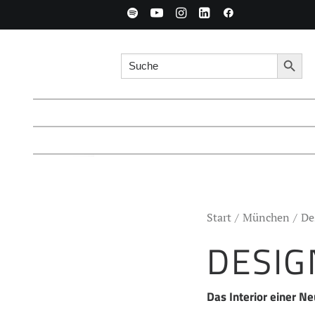
Search for:
Searc
Start
München
De
DESIG
Das Interior einer N