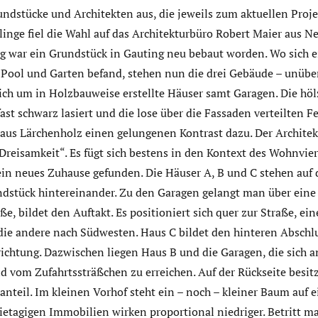
undstücke und Architekten aus, die jeweils zum aktuellen Proje
linge fiel die Wahl auf das Architekturbüro Robert Maier aus 
g war ein Grundstück in Gauting neu bebaut worden. Wo sich e
 Pool und Garten befand, stehen nun die drei Gebäude – unübe
sich um in Holzbauweise erstellte Häuser samt Garagen. Die 
fast schwarz lasiert und die lose über die Fassaden verteilten F
aus Lärchenholz einen gelungenen Kontrast dazu. Der Architek
eisamkeit“. Es fügt sich bestens in den Kontext des Wohnviert
ein neues Zuhause gefunden. Die Häuser A, B und C stehen auf
dstück hintereinander. Zu den Garagen gelangt man über eine a
e, bildet den Auftakt. Es positioniert sich quer zur Straße, ein
ie andere nach Südwesten. Haus C bildet den hinteren Abschl
richtung. Dazwischen liegen Haus B und die Garagen, die sich a
 vom Zufahrtssträßchen zu erreichen. Auf der Rückseite besitzt
nteil. Im kleinen Vorhof steht ein – noch – kleiner Baum auf 
etagigen Immobilien wirken proportional niedriger. Betritt ma