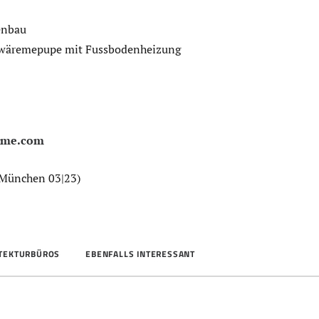
enbau
twäremepupe mit Fussbodenheizung
eme.com
 München 03|23)
ITEKTURBÜROS
EBENFALLS INTERESSANT