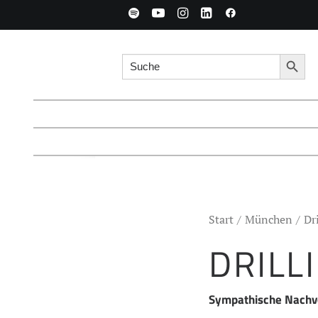
Search for:
Searc
Start
München
Dr
DRILL
Sympathische Nachve