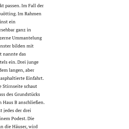
kt passen. Im Fall der
Neuötting. Im Rahmen
inst ein
rsehbar ganz in
hölzerne Ummantelung
enster bilden mit
t nannte das
els ein. Drei junge
 dem langen, aber
sphaltierte Einfahrt.
e Stirnseite schaut
uss des Grundstücks
n Haus B anschließen.
 jedes der drei
einem Podest. Die
n die Häuser, wird