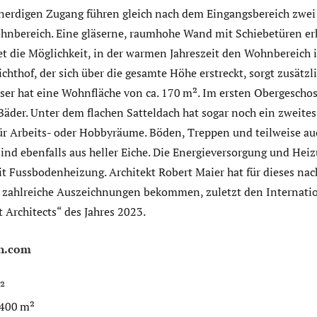
erdigen Zugang führen gleich nach dem Eingangsbereich zwei 
hnbereich. Eine gläserne, raumhohe Wand mit Schiebetüren er
et die Möglichkeit, in der warmen Jahreszeit den Wohnbereich 
chthof, der sich über die gesamte Höhe erstreckt, sorgt zusätzli
ser hat eine Wohnfläche von ca. 170 m². Im ersten Obergeschos
äder. Unter dem flachen Satteldach hat sogar noch ein zweites
 für Arbeits- oder Hobbyräume. Böden, Treppen und teilweise au
nd ebenfalls aus heller Eiche. Die Energieversorgung und Heiz
Fussbodenheizung. Architekt Robert Maier hat für dieses nac
 zahlreiche Auszeichnungen bekommen, zuletzt den Internati
t Architects“ des Jahres 2023.
n.com
²
.400 m²