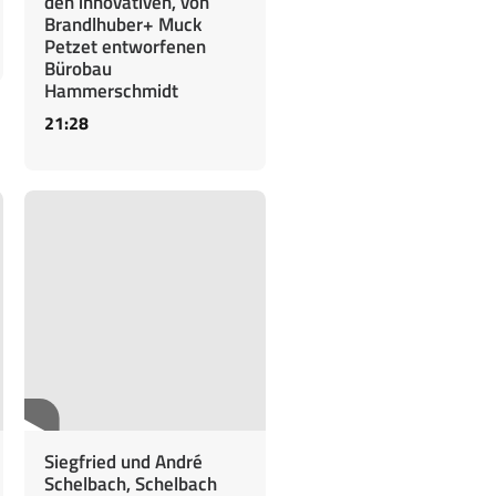
den innovativen, von
Brandlhuber+ Muck
Petzet entworfenen
Bürobau
Hammerschmidt
21:28
Siegfried und André
Schelbach, Schelbach