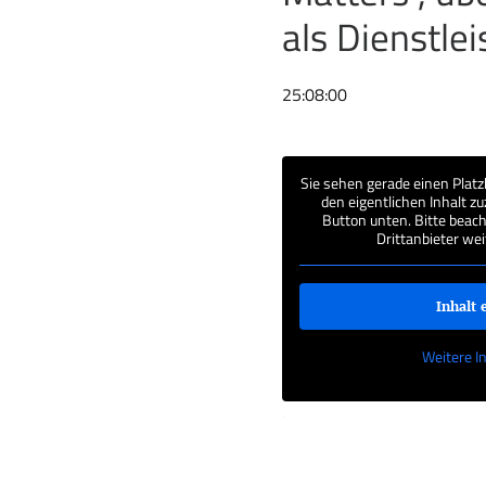
als Dienstle
25:08:00
Sie sehen gerade einen Platz
den eigentlichen Inhalt zu
Button unten. Bitte beach
Drittanbieter we
Inhalt 
Weitere I
‚