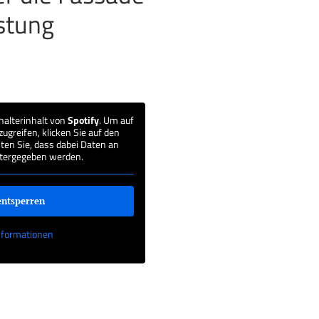
istung
halterinhalt von
Spotify
. Um auf
zugreifen, klicken Sie auf den
ten Sie, dass dabei Daten an
itergegeben werden.
entsperren
nformationen
‚