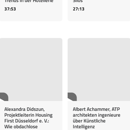
Trends in der Hotellerie
Silos
37:53
27:13
Alexandra Didszun,
Albert Achammer, ATP
Projektleiterin Housing
architekten ingenieure
First Düsseldorf e. V.:
über Künstliche
Wie obdachlose
Intelligenz