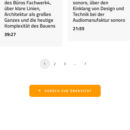
des Büros Fachwerk4,
sonoro, über den
über klare Linien,
Einklang von Design und
Architektur als großes
Technik bei der
Ganzes und die heutige
Audiomanufaktur sonoro
Komplexität des Bauens
21:55
39:27
1
2
3
…
7
ZURÜCK ZUR ÜBERSICHT