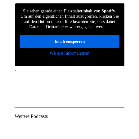
Sie sehen gerade einen Platzhalterinhalt von
Spotify
.
Um auf den eigentlichen Inhalt zuzugreifen, klicken Sie
auf den Button unten. Bitte beachten Sie, dass dabei
Daten an Drittanbieter weitergegeben werden.
Inhalt entsperren
Weitere Informationen
‚
‚
Weitere Podcasts