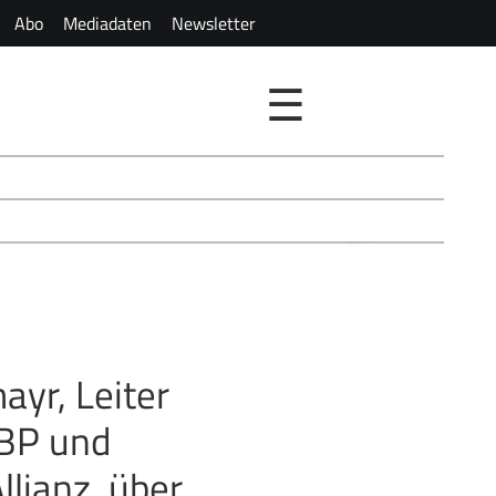
Abo
Mediadaten
Newsletter
☰
yr, Leiter
IBP und
llianz, über