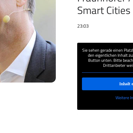
Smart Cities
23:03
Sie sehen gerade einen Platz
den eigentlichen Inhalt zu
Button unten. Bitte beach
Drittanbieter we
Inhalt 
Weitere I
‚