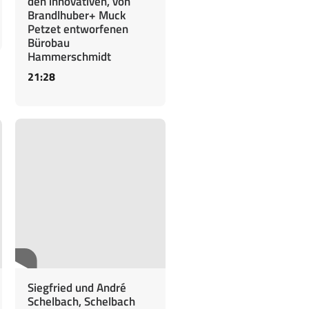
den innovativen, von
Brandlhuber+ Muck
Petzet entworfenen
Bürobau
Hammerschmidt
21:28
Siegfried und André
Schelbach, Schelbach