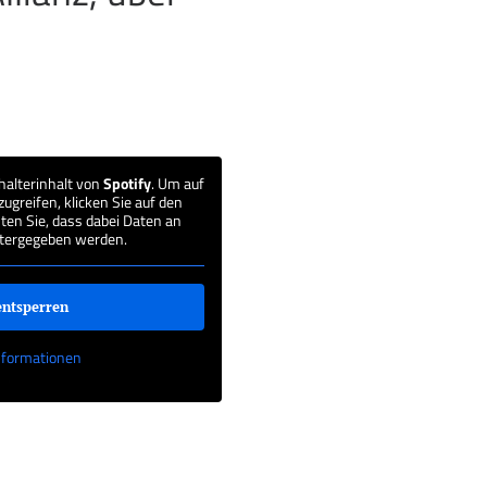
halterinhalt von
Spotify
. Um auf
zugreifen, klicken Sie auf den
ten Sie, dass dabei Daten an
itergegeben werden.
entsperren
nformationen
‚