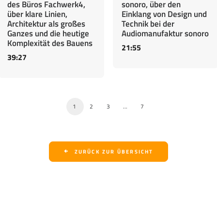
des Büros Fachwerk4,
sonoro, über den
über klare Linien,
Einklang von Design und
Architektur als großes
Technik bei der
Ganzes und die heutige
Audiomanufaktur sonoro
Komplexität des Bauens
21:55
39:27
1
2
3
…
7
ZURÜCK ZUR ÜBERSICHT