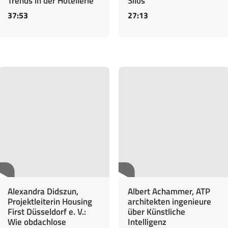
Trends in der Hotellerie
Silos
37:53
27:13
Alexandra Didszun,
Albert Achammer, ATP
Projektleiterin Housing
architekten ingenieure
First Düsseldorf e. V.:
über Künstliche
Wie obdachlose
Intelligenz