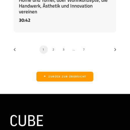
Home und Yomei, über Wohnkonzepte, die
Handwerk, Ästhetik und Innovation
vereinen
30:42
1
2
3
…
7
ZURÜCK ZUR ÜBERSICHT