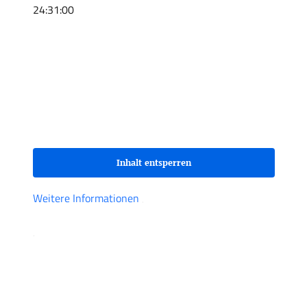
24:31:00
Sie sehen gerade einen Platzhalterinhalt von
Spotify
. Um auf den eigentlichen Inhalt
zuzugreifen, klicken Sie auf den Button unten.
Bitte beachten Sie, dass dabei Daten an
Drittanbieter weitergegeben werden.
Inhalt entsperren
Weitere Informationen
‚
‚