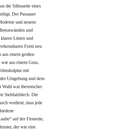
n die Silhouette eines
infügt. Der Passauer
y Moderne und neuem
n Betonwänden und
 klaren Linien und
dererkennbaren Form neu
en aus einem großen
u wie aus einem Guss,
Wohnskulptur mit
it der Umgebung und dem
r Wahl war thermischer
e Stehfalzblech. Die
rch verdient, dass jede
chiedene
be“ auf der Firstseite,
enster, der wie eine