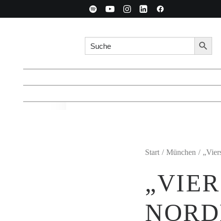
Search for:
Searc
Start
München
„Vier
„VIE
NORD