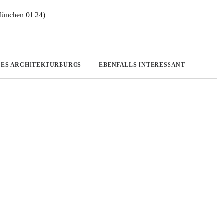
ünchen 01|24)
DES ARCHITEKTURBÜROS
EBENFALLS INTERESSANT