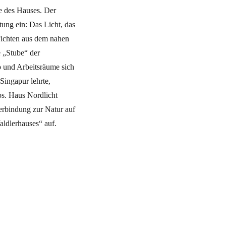
te des Hauses. Der
tung ein: Das Licht, das
Fichten aus dem nahen
e „Stube“ der
o und Arbeitsräume sich
Singapur lehrte,
os. Haus Nordlicht
Verbindung zur Natur auf
Waldlerhauses“ auf.