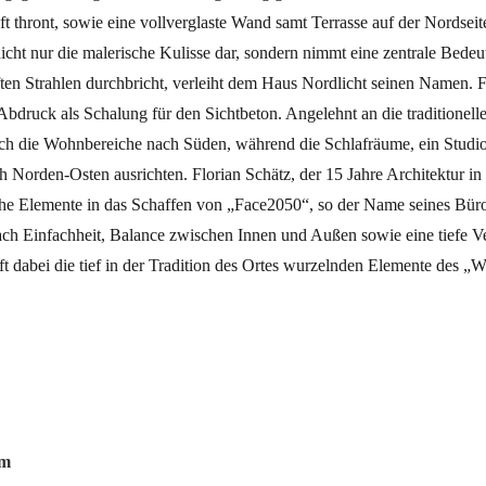
t thront, sowie eine vollverglaste Wand samt Terrasse auf der Nordsei
icht nur die malerische Kulisse dar, sondern nimmt eine zentrale Bedeu
ften Strahlen durchbricht, verleiht dem Haus Nordlicht seinen Namen. 
Abdruck als Schalung für den Sichtbeton. Angelehnt an die traditionell
ich die Wohnbereiche nach Süden, während die Schlafräume, ein Studi
 Norden-Osten ausrichten. Florian Schätz, der 15 Jahre Architektur in 
liche Elemente in das Schaffen von „Face2050“, so der Name seines Bür
 nach Einfachheit, Balance zwischen Innen und Außen sowie eine tiefe 
eift dabei die tief in der Tradition des Ortes wurzelnden Elemente des „
om