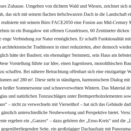
 neues Zuhause. Umgeben von dichtem Wald und Wiesen, zeichnet sich nu
b, das sich mit seinem flachen tiefschwarzen Dach in die Landschaft e
tz realisierte mit seinem Büro FACE2050 eine Fusion aus Mid-Centur
ebnis ist ein Bungalow mit offenen Grundrissen, 60 Zentimeter dicke
e enge Verbindung zur Natur ermöglichen. Er schafft Funktionalität mit
um architektonische Traditionen in einer reduzierten, aber dennoch wie
glich hätte der Bauherr, ein ehemaliger Steinmetz, sein Haus am liebst
Diese Vorstellung führte zur Idee, einen fugenlosen, monolithischen Ba
zu schaffen. Bei näherer Betrachtung offenbart sich eine einzigartige 
 Räumen auf 280 m². Diese steht in ständigem, harmonischem Dialog m
n heißer Sommersonne und schneeverwehten Wintern. Das Material de
las und natürlichen Tonzuschlägen unter Brettsperrholzelementen sowi
us“ – nicht zu verwechseln mit Vierseithof – hat sich das Gebäude dadu
 gänzlich unterschiedliche Neubewertung und Perspektive bietet. Vers
e ergeben ein „Ganzes“ – dazu gehören der „Enso-Kreis“ und die „Lau
r gegenüberliegenden Seite, ein großzügiger Dachaufsatz mit Panoramaf