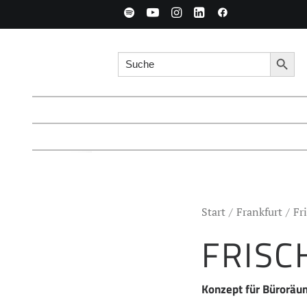
Search for:
Searc
Start
Frankfurt
Fr
FRISC
Konzept für Büroräum