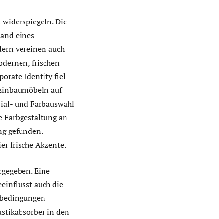
 widerspiegeln. Die
hand eines
dern vereinen auch
odernen, frischen
orate Identity fiel
 Einbaumöbeln auf
rial- und Farbauswahl
e Farbgestaltung an
ng gefunden.
er frische Akzente.
rgegeben. Eine
einflusst auch die
tsbedingungen
ustikabsorber in den