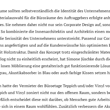
me sollten selbstverständlich die Identität des Unternehmens
erialauswahl für die Büroräume des Auftraggebers erfolgte an
s. Sie nehmen daher nicht nur sein Corporate Design auf, son
. So kombinierte die Innenarchitektin und Architektin einen m
ie Seriosität des Unternehmens unterstreicht. Passend zur Corp
ens angefertigten und auf die Kundenwünsche hin optimierten
it Holzstruktur. Damit das Konzept trotz eingeschränkter Mate
g nicht zu einheitlich erscheint, hat Simone Jüschke durch di
losen Möblierung eine gestalterisch gut funktionierende Lösu
rau, Akustikabsorber in Blau oder auch farbige Kissen setzen hi
 hatte der Vermieter der Büroetage Teppich und/oder Vinyl vo
ich und Vinyl zoniert nicht nur den offenen Raum, sondern be
ießlich entscheidet diese mit darüber, ob Menschen gute Arbei
 sich in einem Raum wohlfühlen. Zusätzlich verbessern die Ak