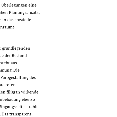
e Überlegungen eine
ichen Planungsansatz,
 in das spezielle
ßenräume
er grundlegenden
de der Bestand
steht aus
mmung. Die
Farbgestaltung des
re roten
len filigran wirkende
ohnbebauung ebenso
ingangsseite strahlt
. Das transparent