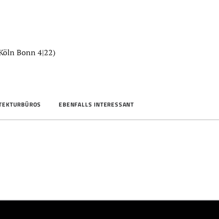
Köln Bonn 4|22)
ITEKTURBÜROS
EBENFALLS INTERESSANT