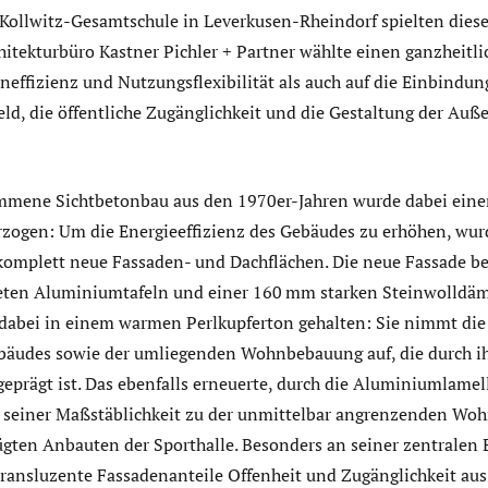
-Kollwitz-Gesamtschule in Leverkusen-Rheindorf spielten dies
hitekturbüro Kastner Pichler + Partner wählte einen ganzheitl
neffizienz und Nutzungsflexibilität als auch auf die Einbindung
eld, die öffentliche Zugänglichkeit und die Gestaltung der Au
ommene Sichtbetonbau aus den 1970er-Jahren wurde dabei ein
zogen: Um die Energieeffizienz des Gebäudes zu erhöhen, wur
 komplett neue Fassaden- und Dachflächen. Die neue Fassade be
lteten Aluminiumtafeln und einer 160 mm starken Steinwolldä
abei in einem warmen Perlkupferton gehalten: Sie nimmt die 
äudes sowie der umliegenden Wohnbebauung auf, die durch ih
eprägt ist. Das ebenfalls erneuerte, durch die Aluminiumlamel
n seiner Maßstäblichkeit zu der unmittelbar angrenzenden W
gten Anbauten der Sporthalle. Besonders an seiner zentralen E
transluzente Fassadenanteile Offenheit und Zugänglichkeit aus