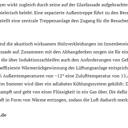
er wirkt zugleich durch seine auf der Glasfassade aufgebrachte
ielerisch belebt. Eine separierte Außentreppe führt zu den Be
stellt eine zentrale Treppenanlage den Zugang für die Besuche
und die akustisch wirksamen Holzverkleidungen im Innenbere
ssade auf. Zusammen mit den Abhangdecken sorgen sie für ein
, die über Induktionsschleifen auch den Anforderungen von G
cheffiziente Wärmerückgewinnung der Lüftungsanlage entspric
 bei Außentemperaturen von −12° eine Zulufttemperatur von 15,
 Im Sommer wird über ein adiabates Kühlungssystem gekühlt: D
mpft und geht von einer Flüssigkeit in ein Gas über. Die dafü
ft in Form von Wärme entzogen, sodass die Luft dadurch merkl
.de