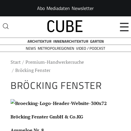
Abo
Mediadaten
Newsletter
☰
ARCHITEKTUR
INNENARCHITEKTUR
GARTEN
NEWS
VIDEO / PODCAST
METROPOLREGIONEN
Start
Premium-Handwerkersuche
Bröcking Fenster
BRÖCKING FENSTER
Bröcking Fenster GmbH & Co.KG
Ammeloe Nr. 8