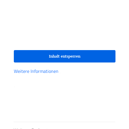
Sie sehen gerade einen Platzhalterinhalt von
Spotify
. Um auf den eigentlichen Inhalt
zuzugreifen, klicken Sie auf den Button unten.
Bitte beachten Sie, dass dabei Daten an
Drittanbieter weitergegeben werden.
Inhalt entsperren
Weitere Informationen
‚
‚