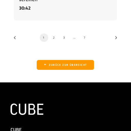
30:42
1
2
3
…
7
ZURÜCK ZUR ÜBERSICHT
CUBE