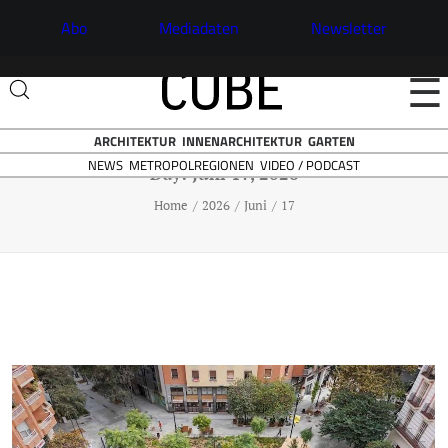
Abo
Mediadaten
Newsletter
☰
ARCHITEKTUR
INNENARCHITEKTUR
GARTEN
NEWS
VIDEO / PODCAST
METROPOLREGIONEN
Day: Juni 17, 2026
Home
2026
Juni
17