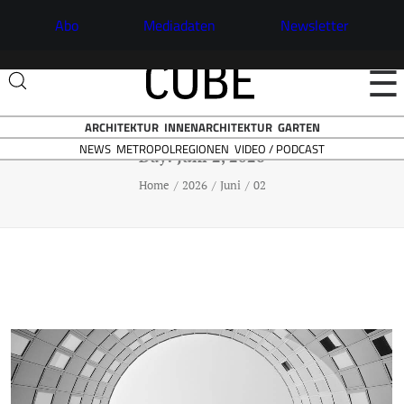
Abo
Mediadaten
Newsletter
☰
ARCHITEKTUR
INNENARCHITEKTUR
GARTEN
NEWS
VIDEO / PODCAST
METROPOLREGIONEN
Day: Juni 2, 2026
Home
2026
Juni
02