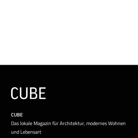
Bad / Wellness
Bodenbeläge
Einfamilienhäuser
Küche
Naturstein
Natursteinfassade
Türen / Fenster / Beschläge
CUBE
Das lokale Magazin für Architektur, modernes Wohnen
und Lebensart