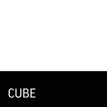
NEUES HIGHLIGHT FÜR „DIE
SECHSTE“
Die Schlemmer-Etage im KaDeWe hat Zuwachs
bekommen
Gastronomie / Hotels
Wand / Decke