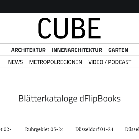
h Button
ARCHITEKTUR
INNENARCHITEKTUR
GARTEN
NEWS
METROPOLREGIONEN
VIDEO / PODCAST
Blätterkataloge dFlipBooks
t 02-
Ruhrgebiet 03-24
Düsseldorf 01-24
Düsse